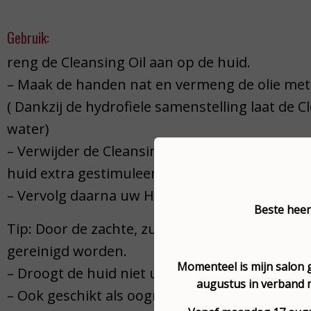
Gebruik:
reng de Cleansing Oil aan op de huid.
– Maak de handen nat en vermeng de olie met
( Dankzij de hydrofiele samenstelling laat de 
water)
– Verwijder de Cleansing Oil bij voorkeur me
huid extra gestimuleerd
– Vervolg daarna uw Hannah verzorgingssyt
Beste hee
Tip: Door de zachte, zuivere samenstelling kan
gereinigd worden.
Momenteel is mijn salon g
– Droogt de huid niet uit
augustus in verband 
– Ook geschikt als oogmake-up reiniger