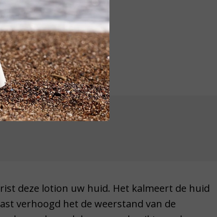
rist deze lotion uw huid. Het kalmeert de huid
naast verhoogd het de weerstand van de