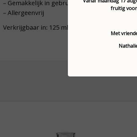
Vanaf maandag 17 augus
– Gemakkelijk in gebruik
fruitig voor 
– Allergeenvrij
Verkrijgbaar in: 125 ml
Met vriende
Nathali