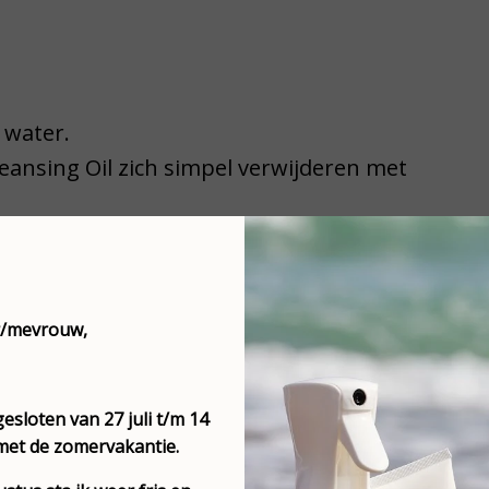
 water.
Cleansing Oil zich simpel verwijderen met
t een microwave kompres, hierdoor wordt de
eem
r/mevrouw,
 zelfs de meest gevoelige (oog)huid effectief
esloten van 27 juli t/m 14
met de zomervakantie.