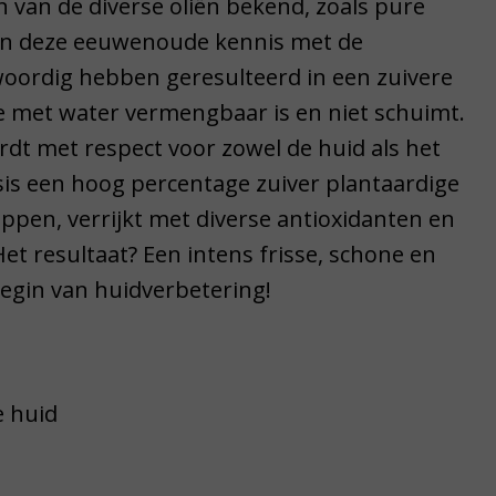
n van de diverse oliën bekend, zoals pure
 van deze eeuwenoude kennis met de
oordig hebben geresulteerd in een zuivere
olie met water vermengbaar is en niet schuimt.
rdt met respect voor zowel de huid als het
asis een hoog percentage zuiver plantaardige
ppen, verrijkt met diverse antioxidanten en
 Het resultaat? Een intens frisse, schone en
egin van huidverbetering!
e huid