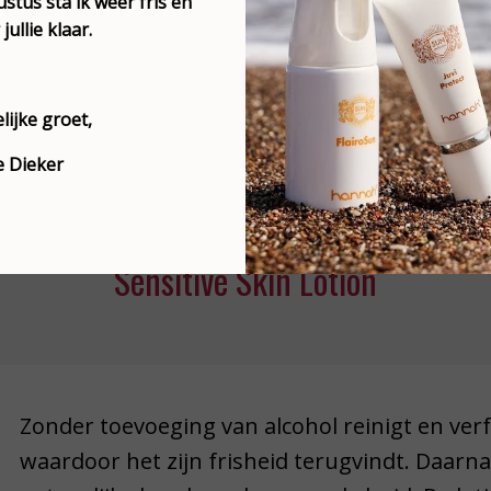
tus sta ik weer fris en
jullie klaar.
lijke groet,
e Dieker
Sensitive Skin Lotion
Zonder toevoeging van alcohol reinigt en verf
waardoor het zijn frisheid terugvindt. Daar