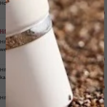
Hotstone massage lichaam
Reserveren
€ 72,00
Hifu behandeling
Hifu S-Zone: Lifting voorhoofd,
wenkbrauwen & oogcontouren
Reserveren
€ 199,00
Hifu M zone: Verstrakking wangen,
kaaklijn & onderkin
Reserveren
€ 249,00
Hifu L Zone: gelaat & hals