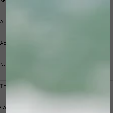
Sensi Therapie
Reserveren
€ 90,00
Apocalypsis Boost Therapie
Reserveren
€ 99,50
Apocalypsis Exfoliation Therapie
Reserveren
€ 190,00
Naaldloze Mezotherapie
Reserveren
€ 99,50
Thavma Theeapie
Reserveren
€ 99,50
Carboxy CO2 Trearment