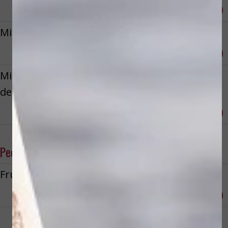
Reserveren
€ 89,50
Microdermabrasie gelaat, hals
Reserveren
€ 99,50
Microdermabrasie gelaat, hals en
decolett
Reserveren
€ 129,50
Peelings
Fruitzuurpeeling gelaat & hals
Reserveren
€ 65,00