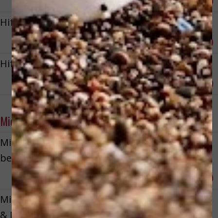
Reserveren
€ 350,00
Hifu XL Zone: gelaat, hals & decolleté
Reserveren
€ 425,00
Hifu hals of décolleté
Reserveren
€ 150,00
Microneedling
Microneedling & Led licht
behandeling
Reserveren
€ 125,00
Microdermabrasie met Microneedling
& Led licht behandeling