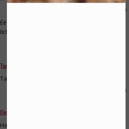
Reserveren
€ 175,00
Één kuur van 5 Microneedling & Led
licht behandelingen. Incl. 2x micr
€ 795,00
Tanden bleken
Tandenbleken x-treme smile
Reserveren
€ 99,50
Ontharen
Harsen/ epileren & wenkbrauwen