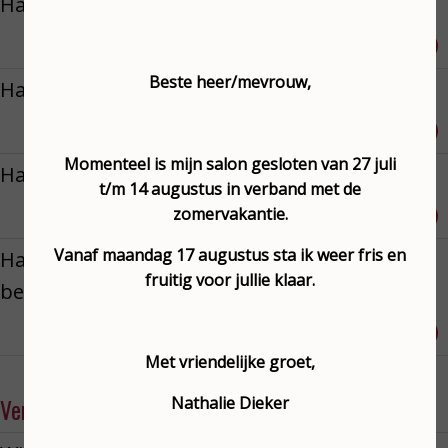
Harsen oksels
Reserveren
€ 22,50
Beste heer/mevrouw,
Harsen bikini-lijn
Reserveren
€ 22,50
Momenteel is mijn salon gesloten van 27 juli
Harsen rug
t/m 14 augustus in verband met de
Reserveren
zomervakantie.
€ 47,50
Vanaf maandag 17 augustus sta ik weer fris en
Haresen bovenlip & kin tijdens
fruitig voor jullie klaar.
behandeling
Reserveren
€ 19,00
Met vriendelijke groet,
Nathalie Dieker
Verven