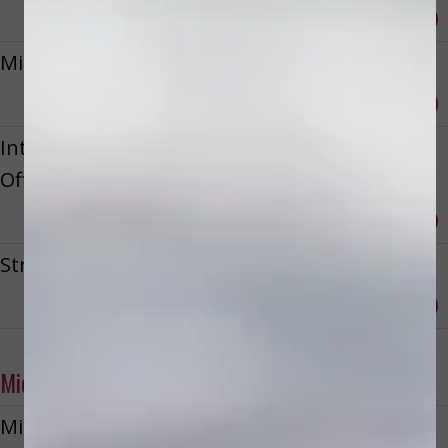
Reserveren
€ 99,50
Microdermabrasie + fruitzuurpeeling
Reserveren
€ 145,00
Intense hannah treatment meets
Office treatment
Reserveren
€ 135,00
Stressless massage
Reserveren
€ 90,00
Microdermabrasie
Microdermabrasie gelaat