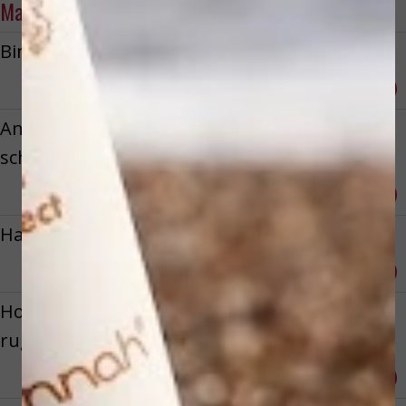
Massage
Bindweefselmassage
Reserveren
€ 65,00
Anti-stress behandeling nek,
schouders & rug
Reserveren
€ 37,00
Harmonie behandeling lichaam
Reserveren
€ 69,00
Hotstone massage nek, schouders &
rug
Reserveren
€ 39,50