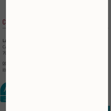
Contact
La Vita Skincare
Catharinastraat 29
7001 BZ Doetinchem
06-17435577
info@lavitaskincare.nl