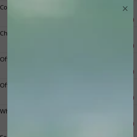
×
Combibehandeling
Reserveren
€ 82,50
Chronostherapie
Reserveren
€ 99,50
Office treatment
Reserveren
€ 99,50
Office Treatment
Reserveren
€ 79,50
Whitening Therapie
Reserveren
€ 95,00