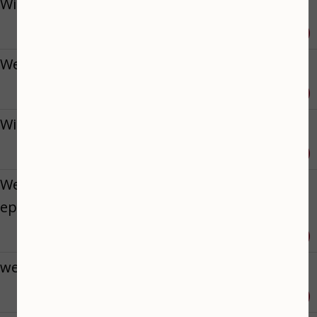
Wimpers verven
Reserveren
€ 15,00
Wenkbrauwen verven
Reserveren
€ 14,00
Wimpers & wenkbrauwen verven
Reserveren
€ 25,00
Wenkbrauwen verven met henna &
epileren
Reserveren
€ 39,50
wenkbrauwen verven met henna
Reserveren
€ 27,50