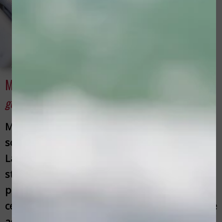
MAAK KENNIS MET LA VITA SKINCARE
gemakkelijk te bereiken vanaf Varsseveld
Mijn naam is Nathalie Dieker,
schoonheidsspecialiste en eigenaresse van
La Vita Skincare. In de schoonheidssalon
staan persoonlijke aandacht,
professionaliteit, ontspanning en kwaliteit
centraal. Tevens bieden wij u graag het juiste
advies op maat, vooral wanneer het om uw