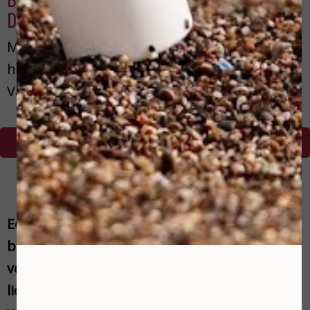
DIENSTEN & PRODUCTEN?
Maak dan nu een afspraak voor een gratis
huidadvies bij onze schoonheidssalon
Varsseveld!
NEEM CONTACT OP!
Eerst kijken wij welke behandeling het beste
bij uw huidtype past. Wij bieden
verschillende gezichtsbehandelingen en
lichaamsbehandelingen om uw huid te