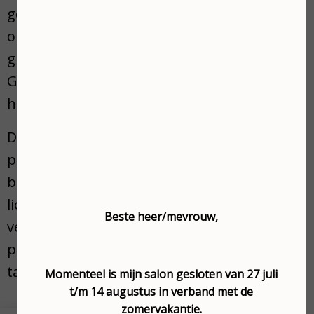
gezichtsbehandelingen geheel afstemmen
op uw huid. Kom eens bij ons langs voor een
gratis huidanalyse of een intakegesprek.
Gunt u uzelf ook een gezonde en stralende
huid?
DNaast dat u bij ons terecht kunt voor deze
professionele gezichtsbehandelingen,
bieden wij u verschillende
lichaamsbehandelingen of andere
Beste heer/mevrouw,
verzorgingsbehandelingen zoals
permanente make-up of het bleken van uw
tanden.
Momenteel is mijn salon gesloten van 27 juli
t/m 14 augustus in verband met de
zomervakantie.