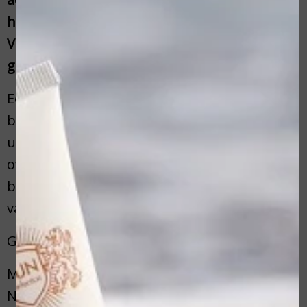
huid gaat. Lavita Skincare Schoonheidssalon
Varsseveld heeft jarenlange ervaring op het
gebied van huidverbetering.
Een stralende en gezonde huid is wat wij met
behulp van de Hannah Hakze producten bij
u kunnen bereiken. Ik vertel je graag meer
over onze mogelijkheden die wij je kunnen
bieden. Wanneer je vragen hebt over één
van de behandelingen help ik je graag.
Graag tot snel!
Met vriendelijke groet,
Nathalie Dieker