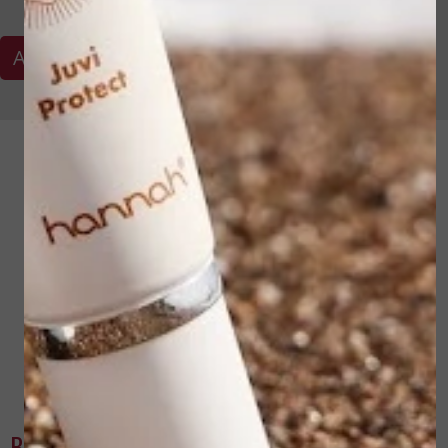
Afspraak maken
ALLEEN DE BESTE PRODUCTEN
Bij La Vita Skincare Schoonheidssalon
Varsseveld werken we uitsluitend met de
producten van hannah voor het beste
resultaat.
BEN JE GEÏNTERESSEERD GERAAKT IN ONZE