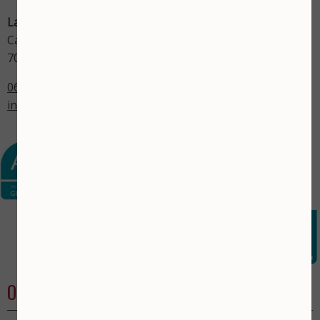
La Vita Skincare
Catharinastraat 29
7001 BZ Doetinchem
06-17435577
info@lavitaskincare.nl
Openingstijden